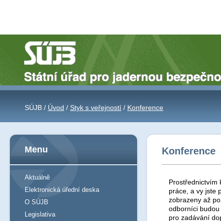
SÚJB /
Úvod
/
Styk s veřejností
/
Konference
Menu
Konference
Aktuálně
Prostřednictvím 
Elektronická úřední deska
práce, a vy jst
zobrazeny až po 
O SÚJB
odborníci budou
Legislativa
pro zadávání do