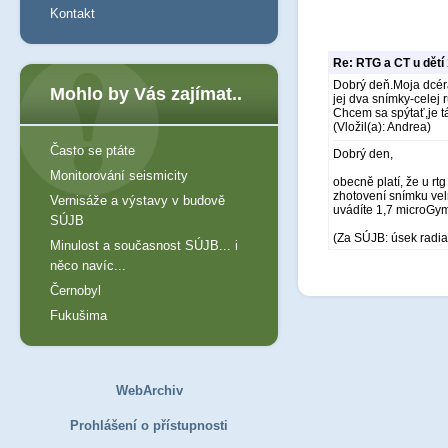
Kontakt
Re: RTG a CT u dětí
Dobrý deň.Moja dcéra
Mohlo by Vás zajímat..
jej dva snímky-celej 
Chcem sa spýtať,je 
(Vložil(a): Andrea)
Často se ptáte
Dobrý den,
Monitorování seismicity
obecně platí, že u rt
zhotovení snímku vel
Vernisáže a výstavy v budově
uvádíte 1,7 microGym
SÚJB
(Za SÚJB: úsek radia
Minulost a současnost SÚJB... i
něco navíc...
Černobyl
Fukušima
WebArchiv
Prohlášení o přístupnosti