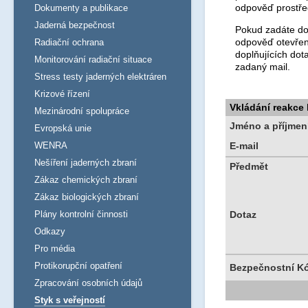
odpověď prostře
Dokumenty a publikace
Jaderná bezpečnost
Pokud zadáte dot
odpověď otevřen
Radiační ochrana
doplňujících dot
Monitorování radiační situace
zadaný mail.
Stress testy jaderných elektráren
Krizové řízení
Vkládání reakce
Mezinárodní spolupráce
Jméno a příjmen
Evropská unie
WENRA
E-mail
Nešíření jaderných zbraní
Předmět
Zákaz chemických zbraní
Zákaz biologických zbraní
Plány kontrolní činnosti
Dotaz
Odkazy
Pro média
Protikorupční opatření
Bezpečnostní K
Zpracování osobních údajů
Styk s veřejností