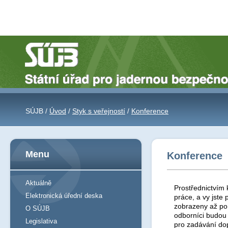
SÚJB /
Úvod
/
Styk s veřejností
/
Konference
Menu
Konference
Aktuálně
Prostřednictvím 
Elektronická úřední deska
práce, a vy jst
zobrazeny až po 
O SÚJB
odborníci budou
Legislativa
pro zadávání do