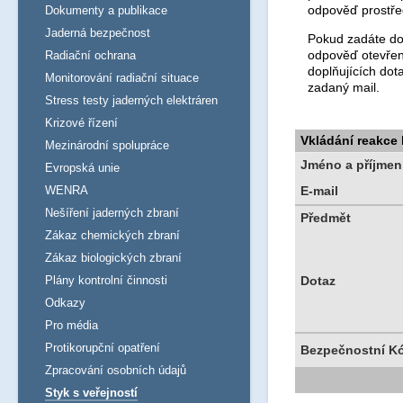
odpověď prostře
Dokumenty a publikace
Jaderná bezpečnost
Pokud zadáte dot
odpověď otevřen
Radiační ochrana
doplňujících dot
Monitorování radiační situace
zadaný mail.
Stress testy jaderných elektráren
Krizové řízení
Vkládání reakce
Mezinárodní spolupráce
Jméno a příjmen
Evropská unie
WENRA
E-mail
Nešíření jaderných zbraní
Předmět
Zákaz chemických zbraní
Zákaz biologických zbraní
Plány kontrolní činnosti
Dotaz
Odkazy
Pro média
Protikorupční opatření
Bezpečnostní K
Zpracování osobních údajů
Styk s veřejností