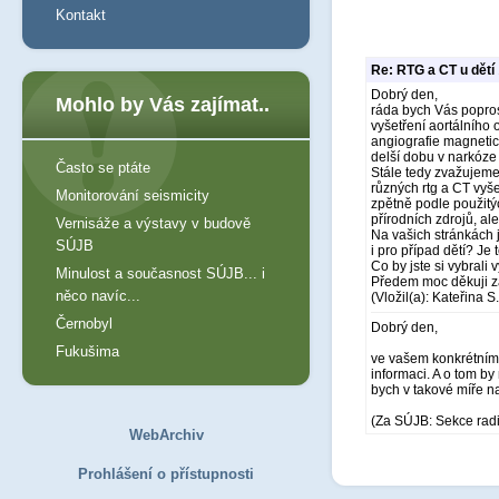
Kontakt
Re: RTG a CT u dětí
Dobrý den,
Mohlo by Vás zajímat..
ráda bych Vás poprosi
vyšetření aortálního 
angiografie magnetic
delší dobu v narkóze 
Často se ptáte
Stále tedy zvažujeme,
různých rtg a CT vyše
Monitorování seismicity
zpětně podle použitý
přírodních zdrojů, ale
Vernisáže a výstavy v budově
Na vašich stránkách 
SÚJB
i pro případ dětí? Je 
Co by jste si vybrali 
Minulost a současnost SÚJB... i
Předem moc děkuji z
něco navíc...
(Vložil(a): Kateřina S.
Černobyl
Dobrý den,
Fukušima
ve vašem konkrétním 
informaci. A o tom by 
bych v takové míře na
(Za SÚJB: Sekce rad
WebArchiv
Prohlášení o přístupnosti