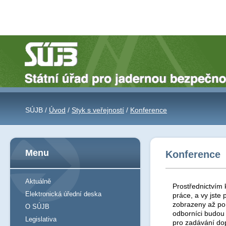
SÚJB /
Úvod
/
Styk s veřejností
/
Konference
Menu
Konference
Aktuálně
Prostřednictvím 
Elektronická úřední deska
práce, a vy jst
zobrazeny až po 
O SÚJB
odborníci budou
Legislativa
pro zadávání do