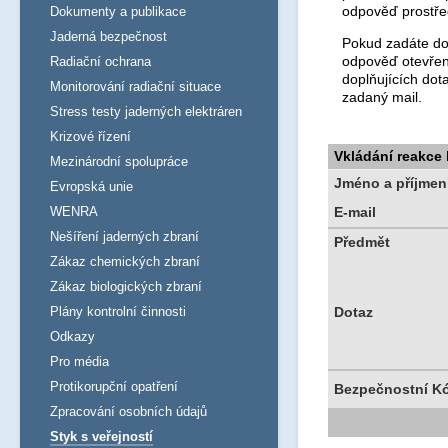
odpověď prostře
Dokumenty a publikace
Jaderná bezpečnost
Pokud zadáte dot
odpověď otevřen
Radiační ochrana
doplňujících dot
Monitorování radiační situace
zadaný mail.
Stress testy jaderných elektráren
Krizové řízení
Vkládání reakce
Mezinárodní spolupráce
Jméno a příjmen
Evropská unie
WENRA
E-mail
Nešíření jaderných zbraní
Předmět
Zákaz chemických zbraní
Zákaz biologických zbraní
Plány kontrolní činnosti
Dotaz
Odkazy
Pro média
Protikorupční opatření
Bezpečnostní K
Zpracování osobních údajů
Styk s veřejností