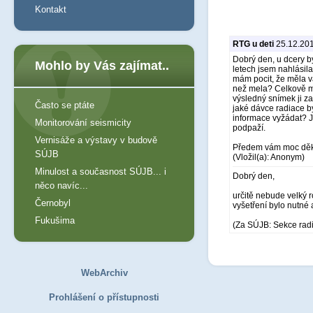
Kontakt
RTG u deti
25.12.201
Dobrý den, u dcery by
Mohlo by Vás zajímat..
letech jsem nahlási
mám pocit, že měla v
než mela? Celkově mě 
výsledný snímek ji z
Často se ptáte
jaké dávce radiace b
informace vyžádat? Je
Monitorování seismicity
podpaží.
Vernisáže a výstavy v budově
Předem vám moc děku
SÚJB
(Vložil(a): Anonym)
Minulost a současnost SÚJB... i
Dobrý den,
něco navíc...
určitě nebude velký 
Černobyl
vyšetření bylo nutné
Fukušima
(Za SÚJB: Sekce rad
WebArchiv
Prohlášení o přístupnosti