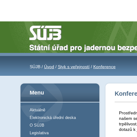
SÚJB /
Úvod
/
Styk s veřejností
/
Konference
Menu
Konfer
Aktuálně
Prostředn
Elektronická úřední deska
našem se
trpělivos
O SÚJB
dotazů k
Legislativa