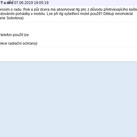
T u dětí
07.06.2019 16:05:19
rosím o radu. Rok a půl dcera má absolvovat rtg plic z důvodu přetrvávajícího kašle
dováním pohádky v mobilu. Lze při rtg vyšetření mobil použít? Děkuji mnohokrát
Marie Sobotova)
telefon použít lze.
ekce radiační ochrany)