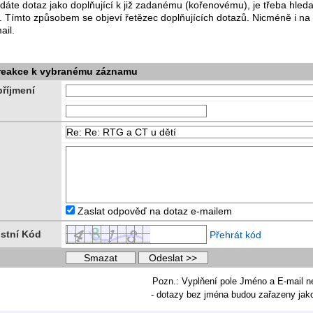
dáte dotaz jako doplňující k již zadanému (kořenovému), je třeba hle
. Tímto způsobem se objeví řetězec doplňujících dotazů. Nicméně i na
ail.
 reakce k vybranému záznamu
říjmení
Zaslat odpověď na dotaz e-mailem
stní Kód
Přehrát kód
Pozn.: Vyplňení pole Jméno a E-mail n
- dotazy bez jména budou zařazeny ja