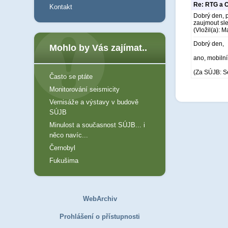
Re: RTG a C
Kontakt
Dobrý den, p
zaujmout sle
(Vložil(a): 
Dobrý den,
Mohlo by Vás zajímat..
ano, mobilní 
(Za SÚJB: S
Často se ptáte
Monitorování seismicity
Vernisáže a výstavy v budově
SÚJB
Minulost a současnost SÚJB... i
něco navíc...
Černobyl
Fukušima
WebArchiv
Prohlášení o přístupnosti