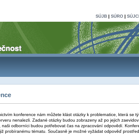
SÚJB
|
SÚRO
|
SÚJC
ence
ictvím konference nám můžete klást otázky k problematice, která se tý
rveru nenalezli. Zadané otázky budou zobrazeny až po jejich zaevidová
t, naši odborníci budou potřebovat čas na zpracování odpovědí. Konfer
 již probíranému tématu. Současně je možné vyžádat odpověď prostřed