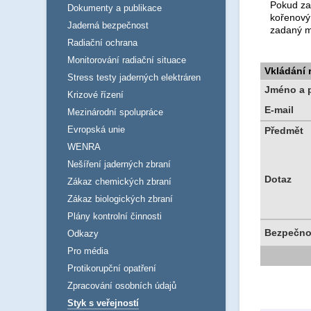
Pokud za
Dokumenty a publikace
kořenový
Jaderná bezpečnost
zadaný m
Radiační ochrana
Monitorování radiační situace
Vkládání
Stress testy jaderných elektráren
Jméno a p
Krizové řízení
E-mail
Mezinárodní spolupráce
Evropská unie
Předmět
WENRA
Nešíření jaderných zbraní
Dotaz
Zákaz chemických zbraní
Zákaz biologických zbraní
Plány kontrolní činnosti
Bezpečno
Odkazy
Pro média
Protikorupční opatření
Zpracování osobních údajů
Styk s veřejností