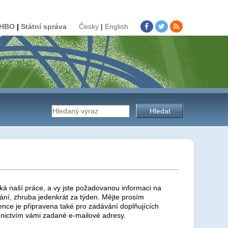
HBO
|
Státní správa
Česky
|
English
Vyhledávání
na
stránkách
ká naší práce, a vy jste požadovanou informaci na
ní, zhruba jedenkrát za týden. Mějte prosím
ence je připravena také pro zadávání doplňujících
nictvím vámi zadané e-mailové adresy.
úřadu