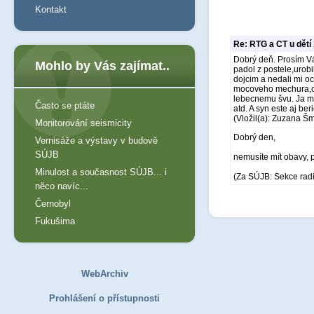
Kontakt
Re: RTG a CT u dětí
Dobrý deň. Prosím V
Mohlo by Vás zajímat..
padol z postele,urobi
dojcim a nedali mi o
mocoveho mechura,obl
lebecnemu švu. Ja ma
Často se ptáte
atd. A syn este aj be
(Vložil(a): Zuzana Šm
Monitorování seismicity
Dobrý den,
Vernisáže a výstavy v budově
SÚJB
nemusíte mít obavy, 
Minulost a současnost SÚJB... i
(Za SÚJB: Sekce rad
něco navíc...
Černobyl
Fukušima
WebArchiv
Prohlášení o přístupnosti