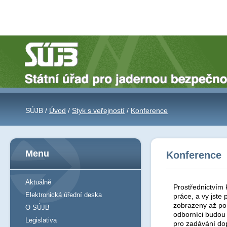
SÚJB /
Úvod
/
Styk s veřejností
/
Konference
Menu
Konference
Aktuálně
Prostřednictvím 
Elektronická úřední deska
práce, a vy jst
zobrazeny až po 
O SÚJB
odborníci budou
Legislativa
pro zadávání do