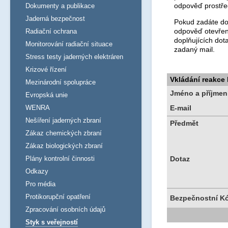
odpověď prostře
Dokumenty a publikace
Jaderná bezpečnost
Pokud zadáte dot
odpověď otevřen
Radiační ochrana
doplňujících dot
Monitorování radiační situace
zadaný mail.
Stress testy jaderných elektráren
Krizové řízení
Vkládání reakce
Mezinárodní spolupráce
Jméno a příjmen
Evropská unie
WENRA
E-mail
Nešíření jaderných zbraní
Předmět
Zákaz chemických zbraní
Zákaz biologických zbraní
Plány kontrolní činnosti
Dotaz
Odkazy
Pro média
Protikorupční opatření
Bezpečnostní K
Zpracování osobních údajů
Styk s veřejností