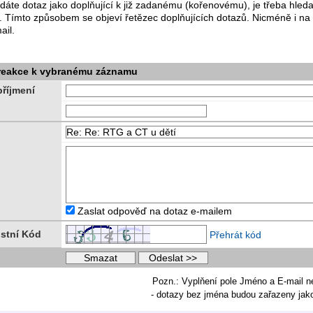
dáte dotaz jako doplňující k již zadanému (kořenovému), je třeba hle
. Tímto způsobem se objeví řetězec doplňujících dotazů. Nicméně i na
ail.
 reakce k vybranému záznamu
říjmení
Zaslat odpověď na dotaz e-mailem
stní Kód
Přehrát kód
Pozn.: Vyplňení pole Jméno a E-mail n
- dotazy bez jména budou zařazeny ja