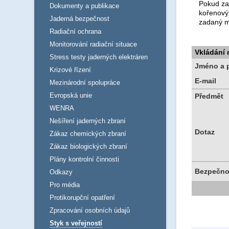
Pokud za
Dokumenty a publikace
kořenový
Jaderná bezpečnost
zadaný m
Radiační ochrana
Monitorování radiační situace
Vkládání
Stress testy jaderných elektráren
Jméno a p
Krizové řízení
E-mail
Mezinárodní spolupráce
Evropská unie
Předmět
WENRA
Nešíření jaderných zbraní
Dotaz
Zákaz chemických zbraní
Zákaz biologických zbraní
Plány kontrolní činnosti
Bezpečno
Odkazy
Pro média
Protikorupční opatření
Zpracování osobních údajů
Styk s veřejností