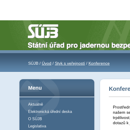
SÚJB /
Úvod
/
Styk s veřejností
/
Konference
Menu
Konfer
Aktuálně
Prostředn
Elektronická úřední deska
našem se
trpělivos
O SÚJB
dotazů k
Legislativa