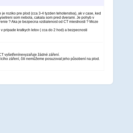
e roziko pre plod (cca 3-4 tyzden tehotenstva), ak v case, ked
ysetreni som nebola, cakala som pred dverami. Je pohyb v
arenie ? Aka je bezpecna vzdialenost od CT miestnosti ? Moze
 v pripade kratkych letov ( cca do 2 hod) a bezpecnosti
CT vyšetřenínevyzařuje žádné záření.
ujícího záření, čili nemůžeme posuzovat jeho působení na plod.