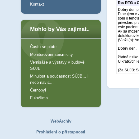
Re: RTG a C
Kontakt
Dobry den p
Pracujem v z
som o tehot
priwstore pr
este pacient
Mohlo by Vás zajímat..
Ak sa mozem 
detektorov 
(Vložil(a): 
Často se ptáte
Dobry den,
Monitorování seismicity
žádné riziko
U krátkých l
Vernisáže a výstavy v budově
SÚJB
(Za SÚJB: S
Minulost a současnost SÚJB... i
něco navíc...
Černobyl
Fukušima
WebArchiv
Prohlášení o přístupnosti