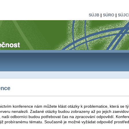
SÚJB
|
SÚRO
|
SÚJC
ence
ictvím konference nám můžete klást otázky k problematice, která se tý
rveru nenalezli. Zadané otázky budou zobrazeny až po jejich zaevidová
t, naši odborníci budou potřebovat čas na zpracování odpovědí. Konfer
 již probíranému tématu. Současně je možné vyžádat odpověď prostřed