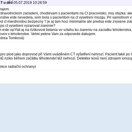
T u dětí
05.07.2019 10:28:59
rajem.
dravotnickom zariadeni, chodievam s pacientami na Ct pracovisko, moj otazka: ake j
enstve este nevedela, som bola s pacientom na ct vysetreni mozgu. Pri samotnom v
ed ct miestnostou bezpecny ? je aj tam hoci minimalne ale predsa este zvysene zi
 po ct vysetreni vyzarovat ziarenie?
este opYtat aj na rizikovost lietania vo vztahu ku ziareniu na zaciatku tehotenstva,
kovov v tehotenstve. Velmi pekne Vam za odpovede dakujem.
Andrea Tomková)
 pro plod jako doprovod při Vámi uváděném CT vyšetření nehrozí. Pacient také po 
etů riziko během začátku těhotenství též nehrozí. Detektor kovů není zdrojem ioniz
ekce radiační ochrany)