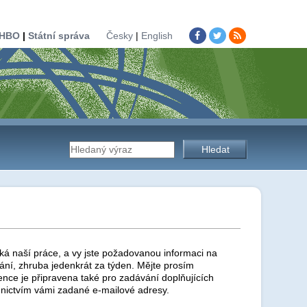
HBO
|
Státní správa
Česky
|
English
Vyhledávání
na
stránkách
ká naší práce, a vy jste požadovanou informaci na
ní, zhruba jedenkrát za týden. Mějte prosím
ence je připravena také pro zadávání doplňujících
nictvím vámi zadané e-mailové adresy.
úřadu