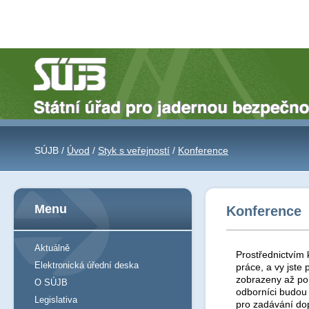
SÚJB /
Úvod
/
Styk s veřejností
/
Konference
Menu
Konference
Aktuálně
Prostřednictvím 
Elektronická úřední deska
práce, a vy jst
zobrazeny až po 
O SÚJB
odborníci budou
Legislativa
pro zadávání do