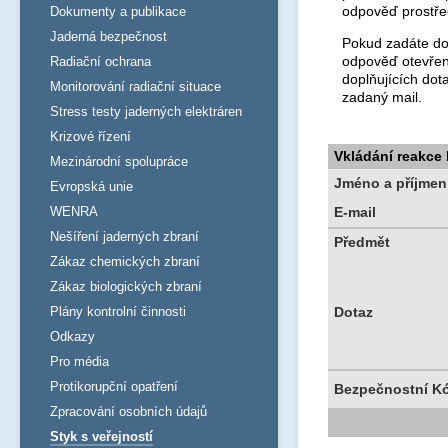
odpověď prostře
Dokumenty a publikace
Jaderná bezpečnost
Pokud zadáte dot
odpověď otevřen
Radiační ochrana
doplňujících dot
Monitorování radiační situace
zadaný mail.
Stress testy jaderných elektráren
Krizové řízení
Vkládání reakce
Mezinárodní spolupráce
Jméno a příjmen
Evropská unie
WENRA
E-mail
Nešíření jaderných zbraní
Předmět
Zákaz chemických zbraní
Zákaz biologických zbraní
Plány kontrolní činnosti
Dotaz
Odkazy
Pro média
Protikorupční opatření
Bezpečnostní K
Zpracování osobních údajů
Styk s veřejností