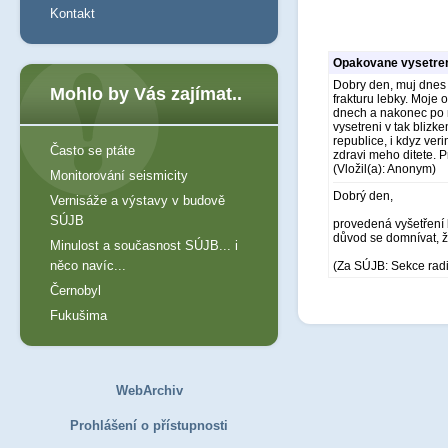
Kontakt
Opakovane vysetren
Dobry den, muj dnes p
Mohlo by Vás zajímat..
frakturu lebky. Moje 
dnech a nakonec po m
vysetreni v tak blizk
republice, i kdyz ve
Často se ptáte
zdravi meho ditete. 
(Vložil(a): Anonym)
Monitorování seismicity
Dobrý den,
Vernisáže a výstavy v budově
SÚJB
provedená vyšetření 
důvod se domnívat, ž
Minulost a současnost SÚJB... i
něco navíc...
(Za SÚJB: Sekce rad
Černobyl
Fukušima
WebArchiv
Prohlášení o přístupnosti