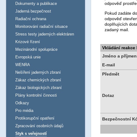
odpověď prostře
Dokumenty a publikace
Jaderná bezpečnost
Pokud zadáte dot
odpověď otevřen
Radiační ochrana
doplňujících dot
Monitorování radiační situace
zadaný mail.
Stress testy jaderných elektráren
Krizové řízení
Vkládání reakce
Mezinárodní spolupráce
Jméno a příjmen
Evropská unie
WENRA
E-mail
Nešíření jaderných zbraní
Předmět
Zákaz chemických zbraní
Zákaz biologických zbraní
Plány kontrolní činnosti
Dotaz
Odkazy
Pro média
Protikorupční opatření
Bezpečnostní K
Zpracování osobních údajů
Styk s veřejností