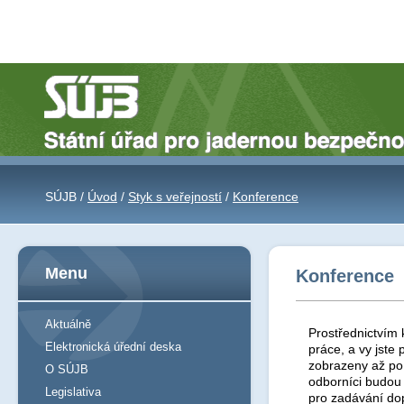
SÚJB /
Úvod
/
Styk s veřejností
/
Konference
Menu
Konference
Aktuálně
Prostřednictvím 
Elektronická úřední deska
práce, a vy jst
zobrazeny až po 
O SÚJB
odborníci budou
Legislativa
pro zadávání do