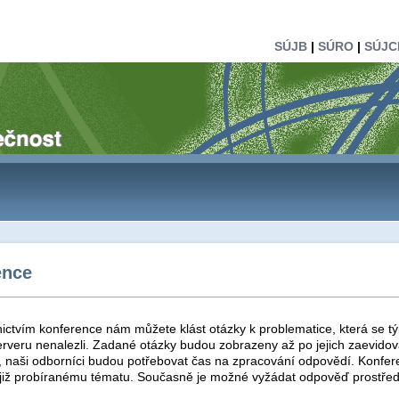
SÚJB
|
SÚRO
|
SÚJC
ence
ictvím konference nám můžete klást otázky k problematice, která se tý
rveru nenalezli. Zadané otázky budou zobrazeny až po jejich zaevidová
t, naši odborníci budou potřebovat čas na zpracování odpovědí. Konfer
 již probíranému tématu. Současně je možné vyžádat odpověď prostřed