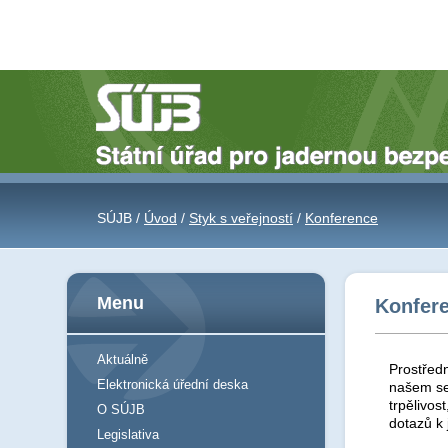
SÚJB /
Úvod
/
Styk s veřejností
/
Konference
Menu
Konfer
Aktuálně
Prostředn
Elektronická úřední deska
našem se
trpělivos
O SÚJB
dotazů k
Legislativa