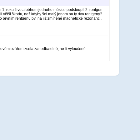
ém 1. roku života během jednoho měsíce podstoupil 2. rentgen
i větší škodu, než kdyby šel malý jenom na ty dva rentgeny?
 po prvním rentgenu byl na již zmíněné magnetické rezonanci.
takovém ozáření zcela zanedbatelné, ne-li vyloučené.