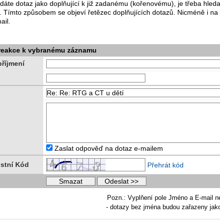
dáte dotaz jako doplňující k již zadanému (kořenovému), je třeba hle
. Tímto způsobem se objeví řetězec doplňujících dotazů. Nicméně i na
ail.
 reakce k vybranému záznamu
říjmení
Zaslat odpověď na dotaz e-mailem
stní Kód
Přehrát kód
Pozn.: Vyplňení pole Jméno a E-mail n
- dotazy bez jména budou zařazeny ja