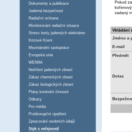
Pokud za
Dokumenty a publikace
kořenový
Jaderná bezpečnost
zadaný m
Radiační ochrana
Monitorování radiační situace
Vkládání
Stress testy jaderných elektráren
Jméno a p
Krizové řízení
E-mail
Mezinárodní spolupráce
Evropská unie
Předmět
WENRA
Nešíření jaderných zbraní
Dotaz
Zákaz chemických zbraní
Zákaz biologických zbraní
Plány kontrolní činnosti
Bezpečno
Odkazy
Pro média
Protikorupční opatření
Zpracování osobních údajů
Styk s veřejností