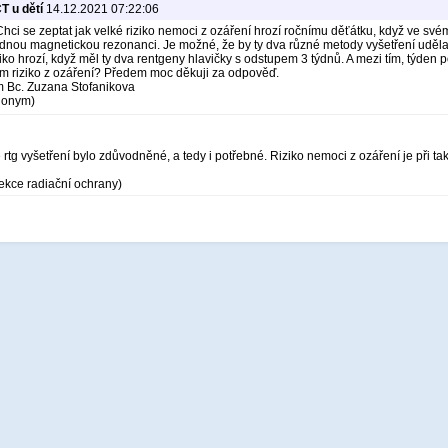
T u dětí
14.12.2021 07:22:06
hci se zeptat jak velké riziko nemoci z ozáření hrozí ročnímu děťátku, když ve sv
ednou magnetickou rezonanci. Je možné, že by ty dva různé metody vyšetření udělal
ziko hrozí, když měl ty dva rentgeny hlavičky s odstupem 3 týdnů. A mezi tím, týden
ím riziko z ozáření? Předem moc děkuji za odpověď.
 Bc. Zuzana Stofanikova
Anonym)
e rtg vyšetření bylo zdůvodněné, a tedy i potřebné. Riziko nemoci z ozáření je při 
ekce radiační ochrany)