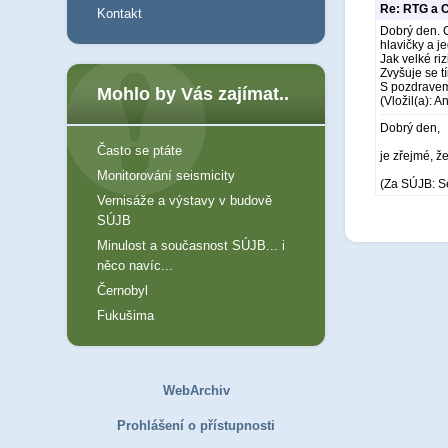
Re: RTG a C
Kontakt
Dobrý den. C
hlavičky a j
Jak velké ri
Zvyšuje se t
S pozdravem
Mohlo by Vás zajímat..
(Vložil(a): 
Dobrý den,
Často se ptáte
je zřejmé, ž
Monitorování seismicity
(Za SÚJB: S
Vernisáže a výstavy v budově
SÚJB
Minulost a současnost SÚJB... i
něco navíc...
Černobyl
Fukušima
WebArchiv
Prohlášení o přístupnosti