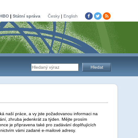
HBO
|
Státní správa
Česky
|
English
Vyhledávání
na
stránkách
ká naší práce, a vy jste požadovanou informaci na
ní, zhruba jedenkrát za týden. Mějte prosím
ence je připravena také pro zadávání doplňujících
nictvím vámi zadané e-mailové adresy.
úřadu