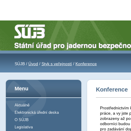
SÚJB /
Úvod
/
Styk s veřejností
/
Konference
Menu
Konference
Aktuálně
Prostřednictvím 
Elektronická úřední deska
práce, a vy jst
zobrazeny až po 
O SÚJB
odborníci budou
Legislativa
pro zadávání do