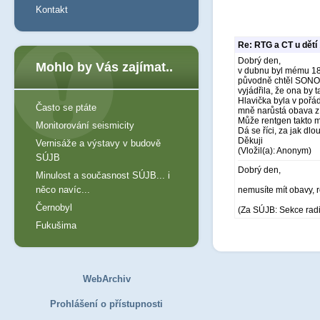
Kontakt
Re: RTG a CT u dětí
Dobrý den,
Mohlo by Vás zajímat..
v dubnu byl mému 18
původně chtěl SONO; 
vyjádřila, že ona by 
Hlavička byla v pořá
Často se ptáte
mně narůstá obava z 
Může rentgen takto m
Monitorování seismicity
Dá se říci, za jak dl
Děkuji
Vernisáže a výstavy v budově
(Vložil(a): Anonym)
SÚJB
Dobrý den,
Minulost a současnost SÚJB... i
něco navíc...
nemusíte mít obavy,
Černobyl
(Za SÚJB: Sekce rad
Fukušima
WebArchiv
Prohlášení o přístupnosti