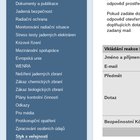
odpověď prostře
Dokumenty a publikace
Jaderná bezpečnost
Pokud zadáte dot
odpověď otevřen
Radiační ochrana
doplňujících dot
Monitorování radiační situace
zadaný mail.
Stress testy jaderných elektráren
Krizové řízení
Vkládání reakce
Mezinárodní spolupráce
Jméno a příjmen
Evropská unie
WENRA
E-mail
Nešíření jaderných zbraní
Předmět
Zákaz chemických zbraní
Zákaz biologických zbraní
Plány kontrolní činnosti
Dotaz
Odkazy
Pro média
Protikorupční opatření
Bezpečnostní K
Zpracování osobních údajů
Styk s veřejností