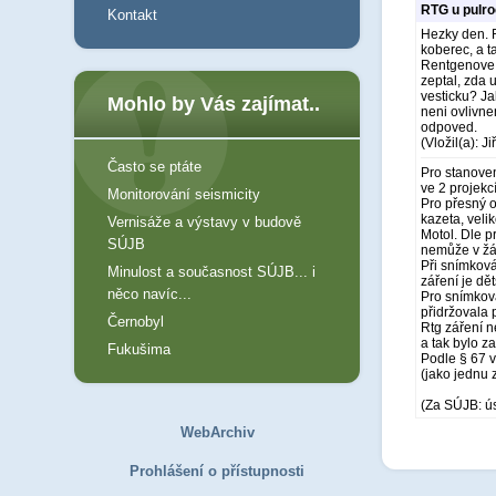
RTG u pulro
Kontakt
Hezky den. R
koberec, a t
Rentgenove s
zeptal, zda 
vesticku? Ja
Mohlo by Vás zajímat..
neni ovlivn
odpoved.
(Vložil(a): J
Často se ptáte
Pro stanoven
ve 2 projekc
Monitorování seismicity
Pro přesný o
kazeta, velik
Vernisáže a výstavy v budově
Motol. Dle p
SÚJB
nemůže v žá
Při snímková
Minulost a současnost SÚJB... i
záření je dět
něco navíc...
Pro snímková
přidržovala p
Černobyl
Rtg záření n
a tak bylo 
Fukušima
Podle § 67 v
(jako jednu 
(Za SÚJB: ú
WebArchiv
Prohlášení o přístupnosti