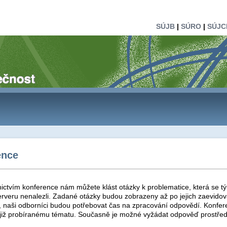
SÚJB
|
SÚRO
|
SÚJC
ence
ictvím konference nám můžete klást otázky k problematice, která se tý
rveru nenalezli. Zadané otázky budou zobrazeny až po jejich zaevidová
t, naši odborníci budou potřebovat čas na zpracování odpovědí. Konfer
 již probíranému tématu. Současně je možné vyžádat odpověď prostřed