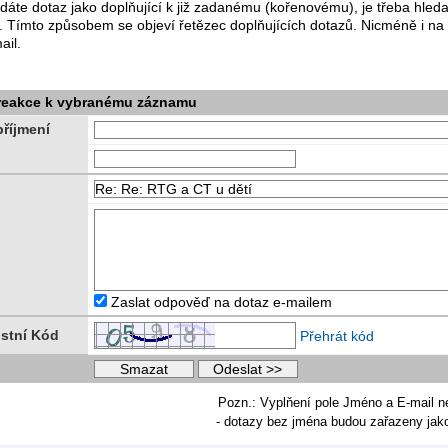
dáte dotaz jako doplňující k již zadanému (kořenovému), je třeba hle
. Tímto způsobem se objeví řetězec doplňujících dotazů. Nicméně i na
ail.
 reakce k vybranému záznamu
říjmení
Zaslat odpověď na dotaz e-mailem
stní Kód
Přehrát kód
Pozn.: Vyplňení pole Jméno a E-mail n
- dotazy bez jména budou zařazeny ja