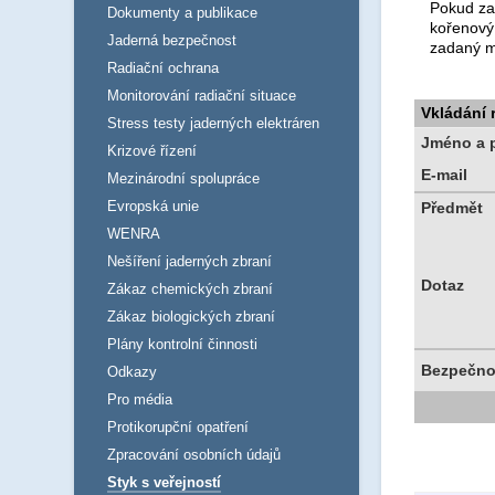
Pokud za
Dokumenty a publikace
kořenový
Jaderná bezpečnost
zadaný m
Radiační ochrana
Monitorování radiační situace
Vkládání
Stress testy jaderných elektráren
Jméno a p
Krizové řízení
E-mail
Mezinárodní spolupráce
Evropská unie
Předmět
WENRA
Nešíření jaderných zbraní
Dotaz
Zákaz chemických zbraní
Zákaz biologických zbraní
Plány kontrolní činnosti
Bezpečno
Odkazy
Pro média
Protikorupční opatření
Zpracování osobních údajů
Styk s veřejností