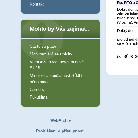
Re: RTG a C
Kontakt
Dobrý den, 
zde, že tako
budoucna? Hr
(Vložil(a): 
Mohlo by Vás zajímat..
Dobrý den,
pro odhad dá
se v těle ne
Často se ptáte
Monitorování seismicity
(Za SÚJB: S
Vernisáže a výstavy v budově
SÚJB
Minulost a současnost SÚJB... i
něco navíc...
Černobyl
Fukušima
WebArchiv
Prohlášení o přístupnosti