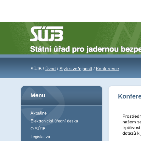
SÚJB /
Úvod
/
Styk s veřejností
/
Konference
Menu
Konfer
Aktuálně
Prostředn
Elektronická úřední deska
našem se
trpělivos
O SÚJB
dotazů k
Legislativa