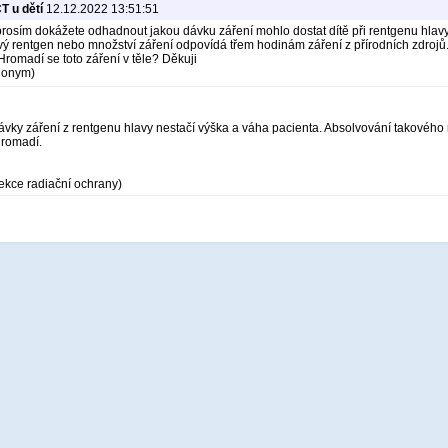
T u dětí
12.12.2022 13:51:51
prosím dokážete odhadnout jakou dávku záření mohlo dostat dítě při rentgenu hlav
vý rentgen nebo množství záření odpovídá třem hodinám záření z přírodních zdrojů. 
omadí se toto záření v těle? Děkuji
Anonym)
vky záření z rentgenu hlavy nestačí výška a váha pacienta. Absolvování takového r
hromadí.
ekce radiační ochrany)