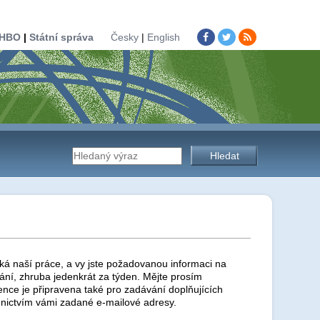
HBO
|
Státní správa
Česky
|
English
Vyhledávání
na
stránkách
ká naší práce, a vy jste požadovanou informaci na
ní, zhruba jedenkrát za týden. Mějte prosím
ence je připravena také pro zadávání doplňujících
nictvím vámi zadané e-mailové adresy.
úřadu