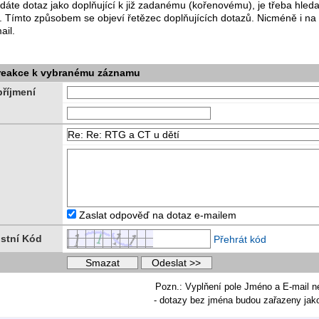
dáte dotaz jako doplňující k již zadanému (kořenovému), je třeba hle
. Tímto způsobem se objeví řetězec doplňujících dotazů. Nicméně i na
ail.
 reakce k vybranému záznamu
říjmení
Zaslat odpověď na dotaz e-mailem
stní Kód
Přehrát kód
Pozn.: Vyplňení pole Jméno a E-mail n
- dotazy bez jména budou zařazeny ja