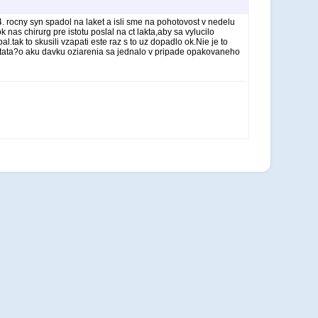
. rocny syn spadol na laket a isli sme na pohotovost v nedelu
nas chirurg pre istotu poslal na ct lakta,aby sa vylucilo
tak to skusili vzapati este raz s to uz dopadlo ok.Nie je to
 dietata?o aku davku oziarenia sa jednalo v pripade opakovaneho