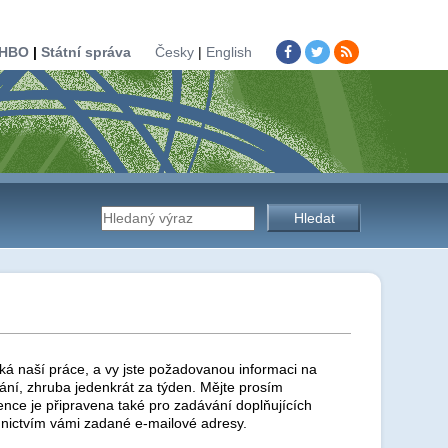
HBO
|
Státní správa
Česky
|
English
Vyhledávání
na
stránkách
ká naší práce, a vy jste požadovanou informaci na
ní, zhruba jedenkrát za týden. Mějte prosím
ence je připravena také pro zadávání doplňujících
nictvím vámi zadané e-mailové adresy.
úřadu