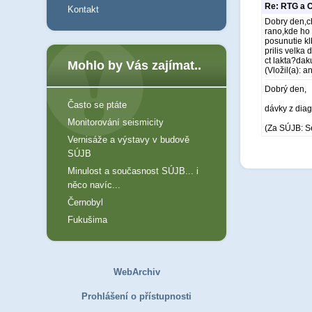
Re: RTG a C
Kontakt
Dobry den,ch
rano,kde ho 
posunutie kl
prilis velka
ct lakta?da
Mohlo by Vás zajímat..
(Vložil(a): 
Dobrý den,
Často se ptáte
dávky z diagn
Monitorování seismicity
(Za SÚJB: S
Vernisáže a výstavy v budově
SÚJB
Minulost a současnost SÚJB... i
něco navíc...
Černobyl
Fukušima
WebArchiv
Prohlášení o přístupnosti