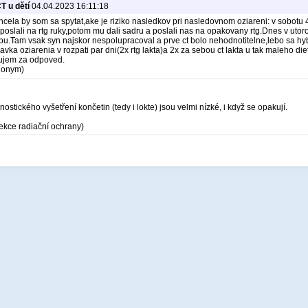
T u dětí
04.04.2023 16:11:18
cela by som sa spytat,ake je riziko nasledkov pri nasledovnom oziareni: v sobotu 4
poslali na rtg ruky,potom mu dali sadru a poslali nas na opakovany rtg.Dnes v utorok 
bu.Tam vsak syn najskor nespolupracoval a prve ct bolo nehodnotitelne,lebo sa hybal.
 davka oziarenia v rozpati par dni(2x rtg lakta)a 2x za sebou ct lakta u tak maleho
kujem za odpoved.
anonym)
ostického vyšetření končetin (tedy i lokte) jsou velmi nízké, i když se opakují.
ekce radiační ochrany)