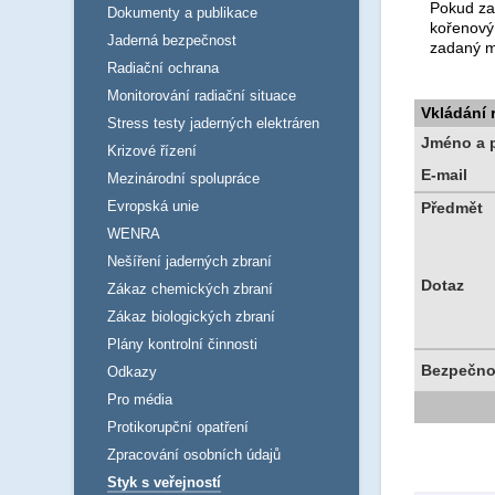
Pokud za
Dokumenty a publikace
kořenový
Jaderná bezpečnost
zadaný m
Radiační ochrana
Monitorování radiační situace
Vkládání
Stress testy jaderných elektráren
Jméno a p
Krizové řízení
E-mail
Mezinárodní spolupráce
Evropská unie
Předmět
WENRA
Nešíření jaderných zbraní
Dotaz
Zákaz chemických zbraní
Zákaz biologických zbraní
Plány kontrolní činnosti
Bezpečno
Odkazy
Pro média
Protikorupční opatření
Zpracování osobních údajů
Styk s veřejností