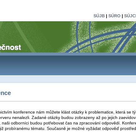
SÚJB
|
SÚRO
|
SÚJC
ence
ictvím konference nám můžete klást otázky k problematice, která se tý
rveru nenalezli. Zadané otázky budou zobrazeny až po jejich zaevidová
t, naši odborníci budou potřebovat čas na zpracování odpovědí. Konfer
 již probíranému tématu. Současně je možné vyžádat odpověď prostřed