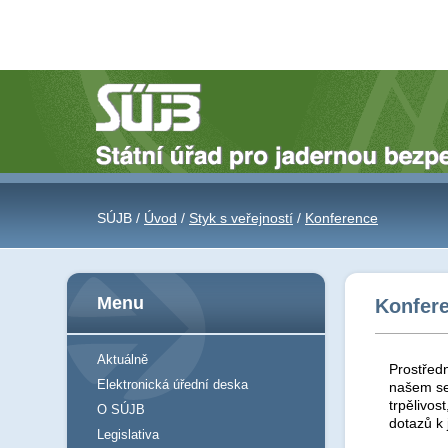
SÚJB /
Úvod
/
Styk s veřejností
/
Konference
Menu
Konfer
Aktuálně
Prostředn
Elektronická úřední deska
našem se
trpělivos
O SÚJB
dotazů k
Legislativa