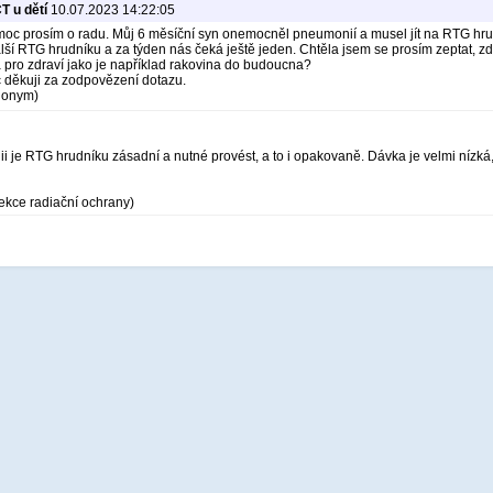
T u dětí
10.07.2023 14:22:05
oc prosím o radu. Můj 6 měsíční syn onemocněl pneumonií a musel jít na RTG hrud
ší RTG hrudníku a za týden nás čeká ještě jeden. Chtěla jsem se prosím zeptat, zd
a pro zdraví jako je například rakovina do budoucna?
děkuji za zodpovězení dotazu.
anonym)
i je RTG hrudníku zásadní a nutné provést, a to i opakovaně. Dávka je velmi nízká, 
ekce radiační ochrany)