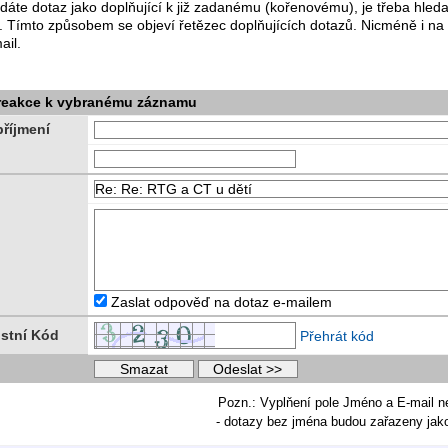
dáte dotaz jako doplňující k již zadanému (kořenovému), je třeba hle
. Tímto způsobem se objeví řetězec doplňujících dotazů. Nicméně i na
ail.
 reakce k vybranému záznamu
říjmení
Zaslat odpověď na dotaz e-mailem
stní Kód
Přehrát kód
Pozn.: Vyplňení pole Jméno a E-mail n
- dotazy bez jména budou zařazeny ja