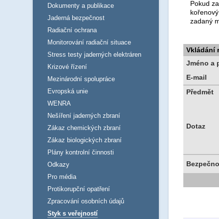
Pokud za
Dokumenty a publikace
kořenový
Jaderná bezpečnost
zadaný m
Radiační ochrana
Monitorování radiační situace
Vkládání
Stress testy jaderných elektráren
Jméno a p
Krizové řízení
E-mail
Mezinárodní spolupráce
Evropská unie
Předmět
WENRA
Nešíření jaderných zbraní
Dotaz
Zákaz chemických zbraní
Zákaz biologických zbraní
Plány kontrolní činnosti
Bezpečno
Odkazy
Pro média
Protikorupční opatření
Zpracování osobních údajů
Styk s veřejností