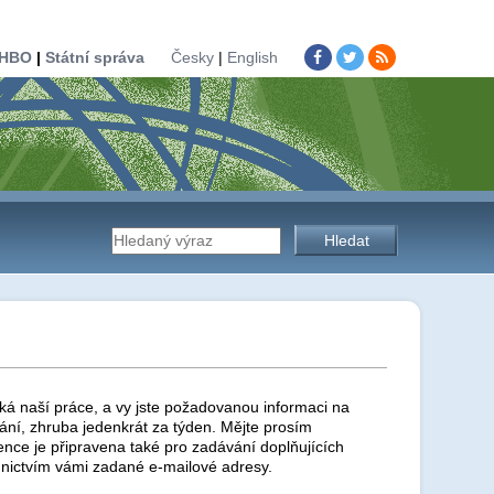
HBO
|
Státní správa
Česky
|
English
Vyhledávání
na
stránkách
ká naší práce, a vy jste požadovanou informaci na
ní, zhruba jedenkrát za týden. Mějte prosím
ence je připravena také pro zadávání doplňujících
nictvím vámi zadané e-mailové adresy.
úřadu