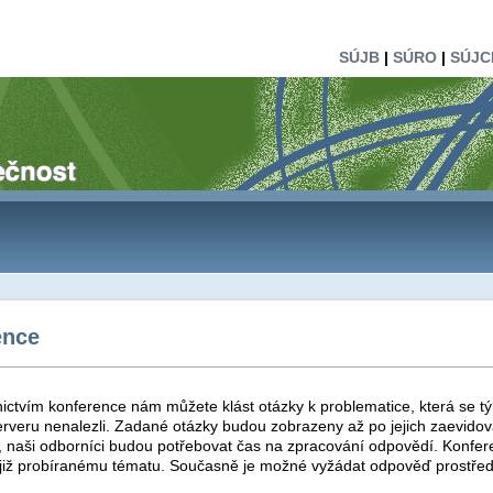
SÚJB
|
SÚRO
|
SÚJC
ence
ictvím konference nám můžete klást otázky k problematice, která se tý
rveru nenalezli. Zadané otázky budou zobrazeny až po jejich zaevidová
t, naši odborníci budou potřebovat čas na zpracování odpovědí. Konfer
 již probíranému tématu. Současně je možné vyžádat odpověď prostřed