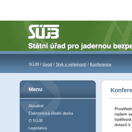
SÚJB /
Úvod
/
Styk s veřejností
/
Konference
Menu
Konfer
Aktuálně
Prostředn
Elektronická úřední deska
našem se
trpělivos
O SÚJB
dotazů k
Legislativa