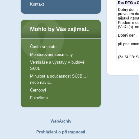
Re: RTG a C
Kontakt
Dobrý den, m
proveden dal
nějaká rizik
Předem moc 
(Vložil(a): 
Mohlo by Vás zajímat..
Dobrý den,
při pneumoni
Často se ptáte
Monitorování seismicity
(Za SÚJB: S
Vernisáže a výstavy v budově
SÚJB
Minulost a současnost SÚJB... i
něco navíc...
Černobyl
Fukušima
WebArchiv
Prohlášení o přístupnosti