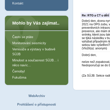
Kontakt
Re: RTG a CT u dětí
Dobrý den, dcera nyní
Mohlo by Vás zajímat..
2021 na OPG zubu, v 
preventivních intraor
prevence, ale mám st
snímky, které jsou t
Často se ptáte
se týká následku v 
vyhýbat případným rt
Monitorování seismicity
sebou tato vyšetření
(Vložil(a): anonym)
Vernisáže a výstavy v budově
SÚJB
Dobrý den,
Minulost a současnost SÚJB... i
nelze než zopakovat,
něco navíc...
Nedoporučuji se do b
Černobyl
(Za SÚJB: Sekce rad
Fukušima
WebArchiv
Prohlášení o přístupnosti