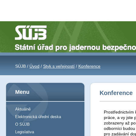
SÚJB /
Úvod
/
Styk s veřejností
/
Konference
Menu
Konference
Aktuálně
Prostřednictvím 
Elektronická úřední deska
práce, a vy jst
zobrazeny až po 
O SÚJB
odborníci budou
Legislativa
pro zadávání do