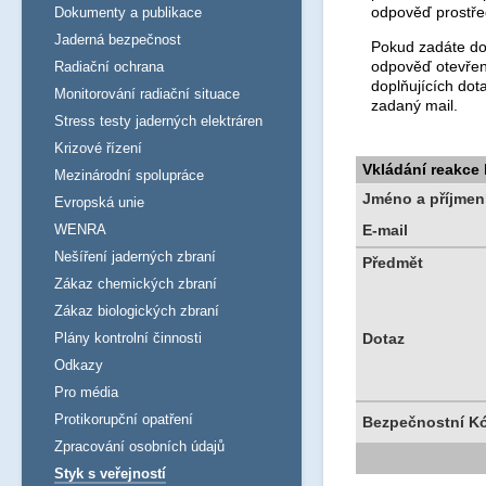
odpověď prostře
Dokumenty a publikace
Jaderná bezpečnost
Pokud zadáte dot
odpověď otevřen
Radiační ochrana
doplňujících dot
Monitorování radiační situace
zadaný mail.
Stress testy jaderných elektráren
Krizové řízení
Vkládání reakce
Mezinárodní spolupráce
Jméno a příjmen
Evropská unie
WENRA
E-mail
Nešíření jaderných zbraní
Předmět
Zákaz chemických zbraní
Zákaz biologických zbraní
Plány kontrolní činnosti
Dotaz
Odkazy
Pro média
Protikorupční opatření
Bezpečnostní K
Zpracování osobních údajů
Styk s veřejností