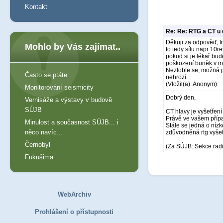
Kontakt
Re: Re: RTG a CT u 
Děkuji za odpověď, tr
Mohlo by Vás zajímat..
to tedy sílu napr 10r
pokud si je lékař bu
poškození buněk v mo
Nezlobte se, možná j
Často se ptáte
nehrozí.
(Vložil(a): Anonym)
Monitorování seismicity
Dobrý den,
Vernisáže a výstavy v budově
SÚJB
CT hlavy je vyšetření
Právě ve vašem případ
Minulost a současnost SÚJB... i
Stále se jedná o níz
něco navíc...
zdůvodněná rtg vyšetř
Černobyl
(Za SÚJB: Sekce rad
Fukušima
WebArchiv
Prohlášení o přístupnosti