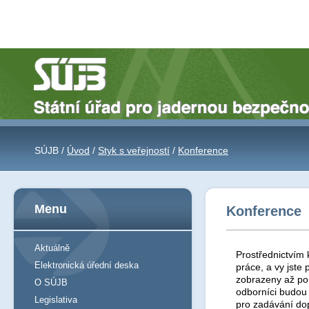
SÚJB /
Úvod
/
Styk s veřejností
/
Konference
Menu
Konference
Aktuálně
Prostřednictvím 
Elektronická úřední deska
práce, a vy jst
zobrazeny až po 
O SÚJB
odborníci budou
Legislativa
pro zadávání do