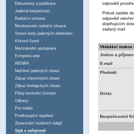
odpověď prostře
Dokumenty a publikace
Jaderná bezpečnost
Pokud zadáte dot
odpověď otevřen
Radiační ochrana
doplňujících dot
Monitorování radiační situace
zadaný mail.
Stress testy jaderných elektráren
Krizové řízení
Vkládání reakce
Mezinárodní spolupráce
Jméno a příjmen
Evropská unie
WENRA
E-mail
Nešíření jaderných zbraní
Předmět
Zákaz chemických zbraní
Zákaz biologických zbraní
Plány kontrolní činnosti
Dotaz
Odkazy
Pro média
Protikorupční opatření
Bezpečnostní K
Zpracování osobních údajů
Styk s veřejností