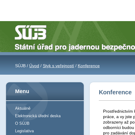
SÚJB /
Úvod
/
Styk s veřejností
/
Konference
Menu
Konference
Aktuálně
Prostřednictvím 
Elektronická úřední deska
práce, a vy jst
zobrazeny až po 
O SÚJB
odborníci budou
Legislativa
pro zadávání do