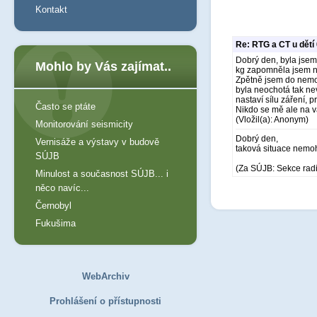
Kontakt
Re: RTG a CT u dětí
Dobrý den, byla jsem
Mohlo by Vás zajímat..
kg zapomněla jsem na
Zpětně jsem do nemoc
byla neochotá tak nev
nastaví sílu záření, 
Často se ptáte
Nikdo se mě ale na v
(Vložil(a): Anonym)
Monitorování seismicity
Dobrý den,
Vernisáže a výstavy v budově
taková situace nemohl
SÚJB
(Za SÚJB: Sekce rad
Minulost a současnost SÚJB... i
něco navíc...
Černobyl
Fukušima
WebArchiv
Prohlášení o přístupnosti