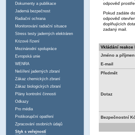
odpověď prostře
Dokumenty a publikace
Jaderná bezpečnost
Pokud zadáte dot
odpověď otevřen
Radiační ochrana
doplňujících dot
Monitorování radiační situace
zadaný mail.
Stress testy jaderných elektráren
Krizové řízení
Vkládání reakce
Mezinárodní spolupráce
Jméno a příjmen
Evropská unie
WENRA
E-mail
Nešíření jaderných zbraní
Předmět
Zákaz chemických zbraní
Zákaz biologických zbraní
Plány kontrolní činnosti
Dotaz
Odkazy
Pro média
Protikorupční opatření
Bezpečnostní K
Zpracování osobních údajů
Styk s veřejností