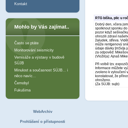
Kontakt
RTG biška, plic u ro
Dobrý den, včera jsm
Mohlo by Vás zajímat..
spolknout sponku do 
pozor když sešívačku
ohrozili zdraví našeh
žaludek, střeva. Vidě
Často se ptáte
může rentgenový sním
údaje dávky [mSv]a j
Monitorování seismicity
za odpověď. Mikešo
(Vložil(a): Ajnaš Mik
Vernisáže a výstavy v budově
SÚJB
Při volbě tzv. expoz
Informace můžete vyž
Minulost a současnost SÚJB... i
zvoleno k vyloučení v
něco navíc...
konstatovat, že příno
ohroženo.
Černobyl
(Za SÚJB: sujb)
Fukušima
WebArchiv
Prohlášení o přístupnosti