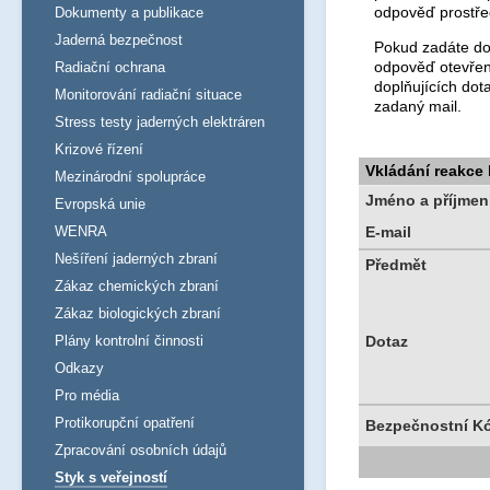
odpověď prostře
Dokumenty a publikace
Jaderná bezpečnost
Pokud zadáte dot
odpověď otevřen
Radiační ochrana
doplňujících dot
Monitorování radiační situace
zadaný mail.
Stress testy jaderných elektráren
Krizové řízení
Vkládání reakce
Mezinárodní spolupráce
Jméno a příjmen
Evropská unie
WENRA
E-mail
Nešíření jaderných zbraní
Předmět
Zákaz chemických zbraní
Zákaz biologických zbraní
Plány kontrolní činnosti
Dotaz
Odkazy
Pro média
Protikorupční opatření
Bezpečnostní K
Zpracování osobních údajů
Styk s veřejností