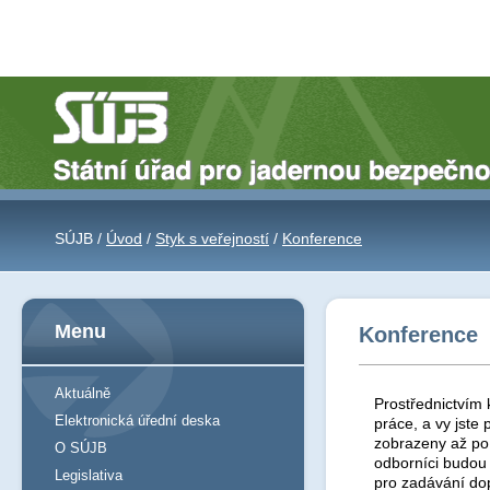
SÚJB /
Úvod
/
Styk s veřejností
/
Konference
Menu
Konference
Aktuálně
Prostřednictvím 
Elektronická úřední deska
práce, a vy jst
zobrazeny až po 
O SÚJB
odborníci budou
Legislativa
pro zadávání do