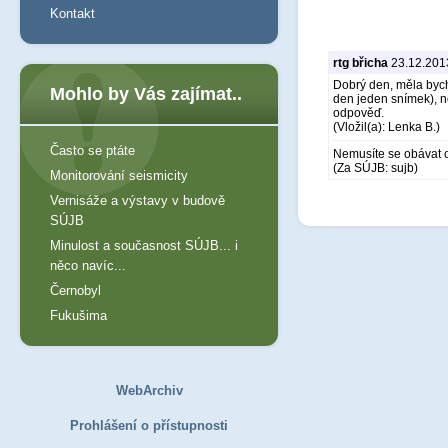
Kontakt
rtg břicha
23.12.201
Dobrý den, měla bych
Mohlo by Vás zajímat..
den jeden snímek), n
odpověď.
(Vložil(a): Lenka B.)
Často se ptáte
Nemusíte se obávat o 
(Za SÚJB: sujb)
Monitorování seismicity
Vernisáže a výstavy v budově
SÚJB
Minulost a současnost SÚJB... i
něco navíc...
Černobyl
Fukušima
WebArchiv
Prohlášení o přístupnosti