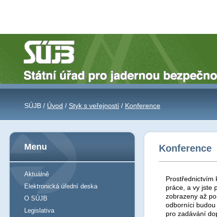
SÚJB /
Úvod
/
Styk s veřejností
/
Konference
Menu
Konference
Aktuálně
Prostřednictvím 
Elektronická úřední deska
práce, a vy jst
zobrazeny až po 
O SÚJB
odborníci budou
Legislativa
pro zadávání do