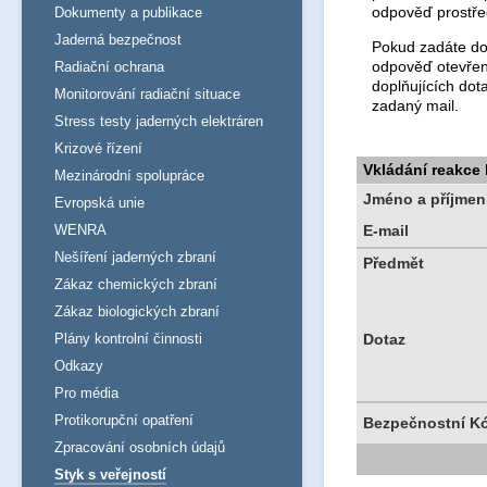
odpověď prostře
Dokumenty a publikace
Jaderná bezpečnost
Pokud zadáte dot
odpověď otevřen
Radiační ochrana
doplňujících dot
Monitorování radiační situace
zadaný mail.
Stress testy jaderných elektráren
Krizové řízení
Vkládání reakce
Mezinárodní spolupráce
Jméno a příjmen
Evropská unie
WENRA
E-mail
Nešíření jaderných zbraní
Předmět
Zákaz chemických zbraní
Zákaz biologických zbraní
Plány kontrolní činnosti
Dotaz
Odkazy
Pro média
Protikorupční opatření
Bezpečnostní K
Zpracování osobních údajů
Styk s veřejností