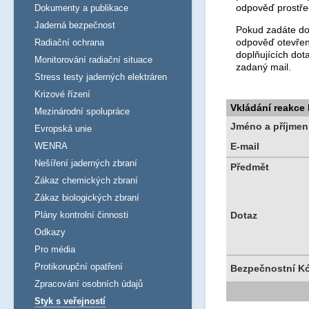
odpověď prostře
Dokumenty a publikace
Jaderná bezpečnost
Pokud zadáte dot
odpověď otevřen
Radiační ochrana
doplňujících dot
Monitorování radiační situace
zadaný mail.
Stress testy jaderných elektráren
Krizové řízení
Vkládání reakce
Mezinárodní spolupráce
Jméno a příjmen
Evropská unie
WENRA
E-mail
Nešíření jaderných zbraní
Předmět
Zákaz chemických zbraní
Zákaz biologických zbraní
Plány kontrolní činnosti
Dotaz
Odkazy
Pro média
Protikorupční opatření
Bezpečnostní K
Zpracování osobních údajů
Styk s veřejností