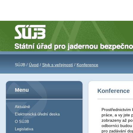
SÚJB /
Úvod
/
Styk s veřejností
/
Konference
Menu
Konference
Aktuálně
Prostřednictvím 
Elektronická úřední deska
práce, a vy jst
zobrazeny až po 
O SÚJB
odborníci budou
Legislativa
pro zadávání do