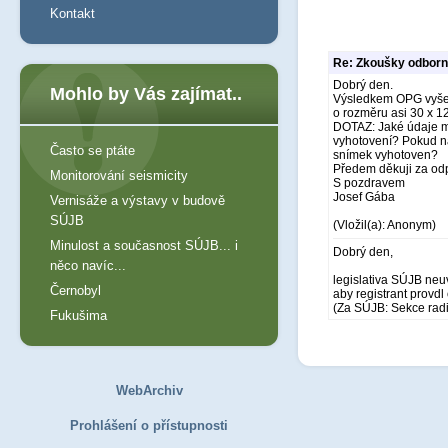
Kontakt
Re: Zkoušky odborné
Dobrý den.
Mohlo by Vás zajímat..
Výsledkem OPG vyšetře
o rozměru asi 30 x 1
DOTAZ: Jaké údaje mu
vyhotovení? Pokud na
Často se ptáte
snímek vyhotoven?
Předem děkuji za od
Monitorování seismicity
S pozdravem
Josef Gába
Vernisáže a výstavy v budově
SÚJB
(Vložil(a): Anonym)
Minulost a současnost SÚJB... i
Dobrý den,
něco navíc...
legislativa SÚJB neu
Černobyl
aby registrant provdl
(Za SÚJB: Sekce rad
Fukušima
WebArchiv
Prohlášení o přístupnosti