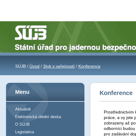
SÚJB /
Úvod
/
Styk s veřejností
/
Konference
Menu
Konference
Aktuálně
Prostřednictvím 
Elektronická úřední deska
práce, a vy jst
zobrazeny až po 
O SÚJB
odborníci budou
Legislativa
pro zadávání do