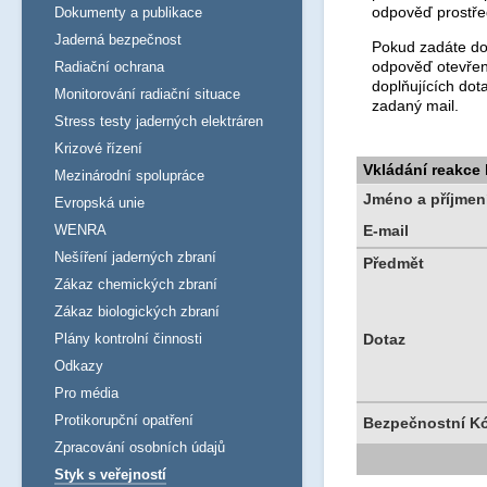
odpověď prostře
Dokumenty a publikace
Jaderná bezpečnost
Pokud zadáte dot
odpověď otevřen
Radiační ochrana
doplňujících dot
Monitorování radiační situace
zadaný mail.
Stress testy jaderných elektráren
Krizové řízení
Vkládání reakce
Mezinárodní spolupráce
Jméno a příjmen
Evropská unie
WENRA
E-mail
Nešíření jaderných zbraní
Předmět
Zákaz chemických zbraní
Zákaz biologických zbraní
Plány kontrolní činnosti
Dotaz
Odkazy
Pro média
Protikorupční opatření
Bezpečnostní K
Zpracování osobních údajů
Styk s veřejností