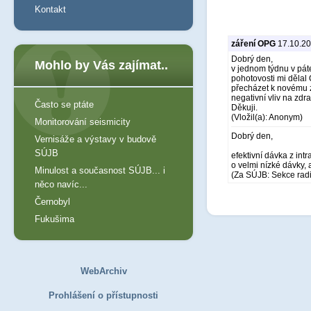
Kontakt
záření OPG
17.10.20
Dobrý den,
Mohlo by Vás zajímat..
v jednom týdnu v pát
pohotovosti mi děla
přecházet k novému z
negativní vliv na zd
Často se ptáte
Děkuji.
(Vložil(a): Anonym)
Monitorování seismicity
Dobrý den,
Vernisáže a výstavy v budově
SÚJB
efektivní dávka z in
o velmi nízké dávky,
Minulost a současnost SÚJB... i
(Za SÚJB: Sekce rad
něco navíc...
Černobyl
Fukušima
WebArchiv
Prohlášení o přístupnosti