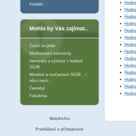
Hodno
Kontakt
Hodno
Hodno
Hodno
Mohlo by Vás zajímat..
Hodno
Hodno
Hodno
Často se ptáte
Hodno
Monitorování seismicity
Hodno
Vernisáže a výstavy v budově
Hodno
SÚJB
Hodno
Minulost a současnost SÚJB... i
Hodno
něco navíc...
Hodno
Černobyl
Hodno
Fukušima
WebArchiv
Prohlášení o přístupnosti