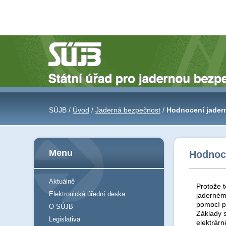
SÚJB /
Úvod
/
Jaderná bezpečnost
/
Hodnocení jader
Menu
Hodnoc
Aktuálně
Protože 
Elektronická úřední deska
jaderném
pomocí p
O SÚJB
Základy 
Legislativa
elektrár