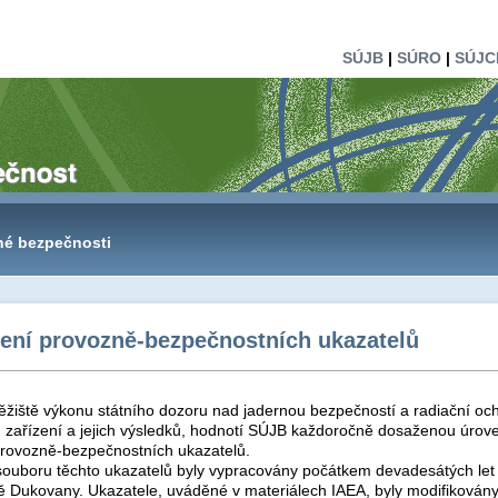
SÚJB
|
SÚRO
|
SÚJC
né bezpečnosti
ení provozně-bezpečnostních ukazatelů
těžiště výkonu státního dozoru nad jadernou bezpečností a radiační o
 zařízení a jejich výsledků, hodnotí SÚJB každoročně dosaženou úrove
rovozně-bezpečnostních ukazatelů.
souboru těchto ukazatelů byly vypracovány počátkem devadesátých le
ně Dukovany. Ukazatele, uváděné v materiálech IAEA, byly modifiková