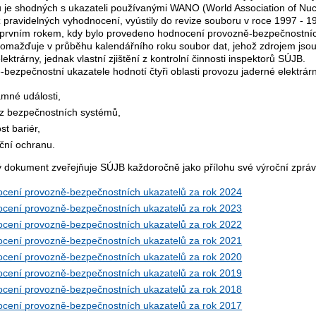
 je shodných s ukazateli používanými WANO (World Association of Nucl
 pravidelných vyhodnocení, vyústily do revize souboru v roce 1997 - 19
 prvním rokem, kdy bylo provedeno hodnocení provozně-bezpečnostních
omažďuje v průběhu kalendářního roku soubor dat, jehož zdrojem jsou
lektrárny, jednak vlastní zjištění z kontrolní činnosti inspektorů SÚJB.
bezpečnostní ukazatele hodnotí čtyři oblasti provozu jaderné elektrár
mné události,
z bezpečnostních systémů,
st bariér,
ční ochranu.
 dokument zveřejňuje SÚJB každoročně jako přílohu své výroční zprávy
cení provozně-bezpečnostních ukazatelů za rok 2024
cení provozně-bezpečnostních ukazatelů za rok 2023
cení provozně-bezpečnostních ukazatelů za rok 2022
cení provozně-bezpečnostních ukazatelů za rok 2021
cení provozně-bezpečnostních ukazatelů za rok 2020
cení provozně-bezpečnostních ukazatelů za rok 2019
cení provozně-bezpečnostních ukazatelů za rok 2018
cení provozně-bezpečnostních ukazatelů za rok 2017