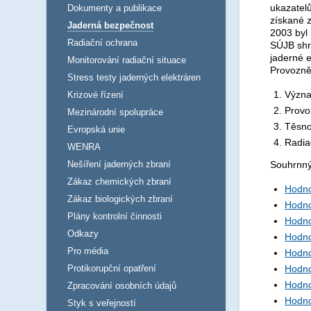
ukazatelů
Dokumenty a publikace
získané z
Jaderná bezpečnost
2003 byl
Radiační ochrana
SÚJB shr
jaderné e
Monitorování radiační situace
Provozně-
Stress testy jaderných elektráren
Význa
Krizové řízení
Provo
Mezinárodní spolupráce
Těsno
Evropská unie
Radia
WENRA
Nešíření jaderných zbraní
Souhrnný
Zákaz chemických zbraní
Hodno
Zákaz biologických zbraní
Hodno
Plány kontrolní činnosti
Hodno
Odkazy
Hodno
Pro média
Hodno
Protikorupční opatření
Hodno
Hodno
Zpracování osobních údajů
Hodno
Styk s veřejností